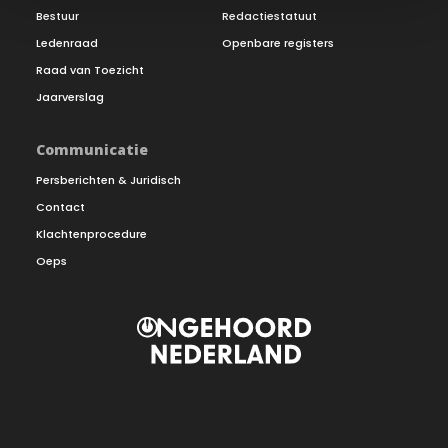
Bestuur
Redactiestatuut
Ledenraad
Openbare registers
Raad van Toezicht
Jaarverslag
Communicatie
Persberichten & Juridisch
Contact
Klachtenprocedure
Oeps
Omroepvereniging Ongehoord Nederland
Privacybeleid
|
Cookie Policy (EU)