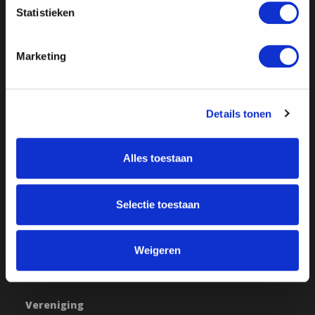
Statistieken
Marketing
Details tonen
Alles toestaan
Over ON!
Selectie toestaan
Ons verhaal
Steunbetuigingen
Word lid
Vacatures
Inloggen
Weigeren
Doneer
Vereniging