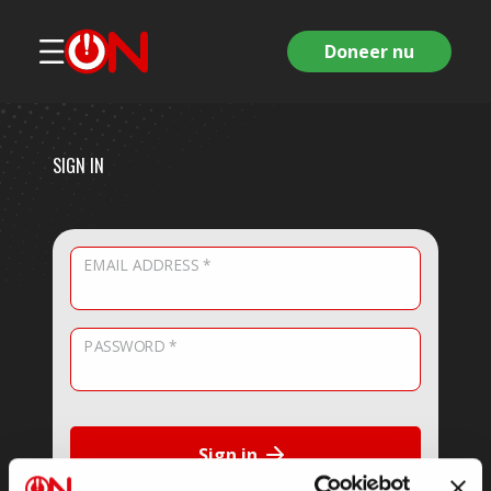
Doneer nu
SIGN IN
EMAIL ADDRESS *
PASSWORD *
Sign in