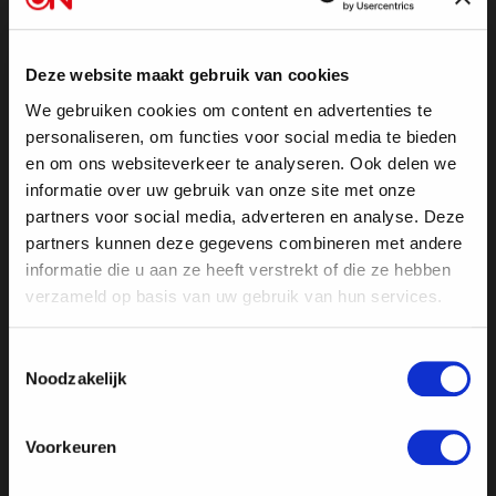
Forgot your password?
Deze website maakt gebruik van cookies
Don't you have an account?
We gebruiken cookies om content en advertenties te
personaliseren, om functies voor social media te bieden
Become a member!
en om ons websiteverkeer te analyseren. Ook delen we
informatie over uw gebruik van onze site met onze
partners voor social media, adverteren en analyse. Deze
partners kunnen deze gegevens combineren met andere
informatie die u aan ze heeft verstrekt of die ze hebben
verzameld op basis van uw gebruik van hun services.
Toestemmingsselectie
Noodzakelijk
Voorkeuren